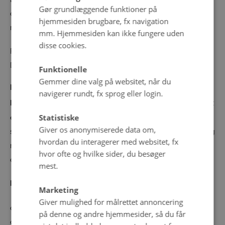
Gør grundlæggende funktioner på
deltager forud for kurset indsender et paper på
hjemmesiden brugbare, fx navigation
maksimalt 3 sider (en standardside er 2.400 anslag).
mm. Hjemmesiden kan ikke fungere uden
disse cookies.
Paper bedes sendt til: Pia Schytz,
pias@law.au.dk
.
Deadline for paper er den 27. april 2026 kl.12.00.
Funktionelle
Gemmer dine valg på websitet, når du
Paper skal indeholde:
navigerer rundt, fx sprog eller login.
I)
Dit eget forskningsprojekt
: Lav en kort beskrivelse af dit
emnefelt og de retlige problemer, teorier og metoder,
Statistiske
Giver os anonymiserede data om,
som allerede er valgt. Hvilke overvejelser har du gjort dig
hvordan du interagerer med websitet, fx
mht. forskningsdesign? Hvordan kan du kort beskrive din
hvor ofte og hvilke sider, du besøger
analytiske eller metodologiske tilgang?
mest.
II)
Angående fortolkningsmetoder
:
Marketing
Giver mulighed for målrettet annoncering
a) Hvilke(n) fortolkningsmetode(r) planlægger du at
på denne og andre hjemmesider, så du får
anvende?