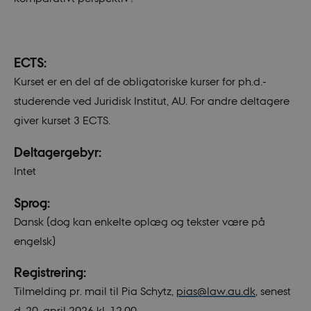
Nødvendige cookies hjælper med at gøre
hjemmesiden brugbar ved at aktivere nogle
grundlæggende funktioner som navigation mm.
Hjemmesiden kan ikke fungerer uden disse cookies.
ECTS:
Navn
/ Domæne
Udløb
Beskrivelse
Kurset er en del af de obligatoriske kurser for ph.d.-
CookieScriptConsent
1 år
This cookie
CookieScript
is used by
jurforsk.dk
studerende ved Juridisk Institut, AU. For andre deltagere
Cookie-
Script.com
giver kurset 3 ECTS.
service to
remember
visitor
Deltagergebyr:
cookie
consent
Intet
preferences.
It is
necessary
Sprog:
for Cookie-
Script.com
Dansk (dog kan enkelte oplæg og tekster være på
cookie
banner to
engelsk)
work
properly.
Registrering:
Tilmelding pr. mail til Pia Schytz,
pias@law.au.dk
,
senest
d. 20. april 2026 kl. 12.00.