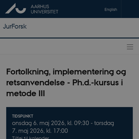
English
JurForsk
Fortolkning, implementering og
retsanvendelse - Ph.d.-kursus i
metode III
Oplysninger om arrangementet
TIDSPUNKT
onsdag
6.
maj 2026,
kl. 09:30
- torsdag
7.
maj 2026,
kl. 17:00
Tilføj til kalender