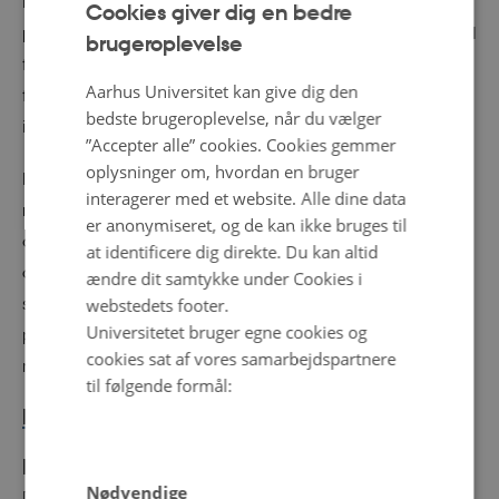
Herudover introduceres til mere specifikke metodiske
Cookies giver dig en bedre
praksisser i forskellige dele af retssystemet med hensyn til
brugeroplevelse
ENGLISH
fortolkning og retsanvendelse, herunder ved domstole,
DANISH
Aarhus Universitet kan give dig den
forvaltningsmyndigheder, ankenævn mv. samt i
bedste brugeroplevelse, når du vælger
internationale fora, herunder EU.
”Accepter alle” cookies. Cookies gemmer
oplysninger om, hvordan en bruger
Kurset målrettes deltagernes konkrete projekter og de
interagerer med et website. Alle dine data
metodiske problemer heri. Deltagerne vil få lejlighed til
er anonymiseret, og de kan ikke bruges til
at drøfte dette indbyrdes samt med seniorforskere. Ud
at identificere dig direkte. Du kan altid
over en aktiv deltagelse skal deltagerne på forhånd
ændre dit samtykke under Cookies i
skrive et skriftligt oplæg om deres overvejelser og
webstedets footer.
Universitetet bruger egne cookies og
problemer mht. hhv. fortolkning, implementering og
cookies sat af vores samarbejdspartnere
retsanvendelse.
til følgende formål:
Program
Deltagernes forberedelse:
Nødvendige
Det er en betingelse for at deltage i kurset, at hver